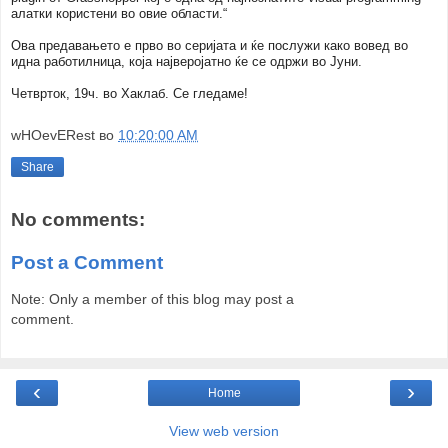
алатки користени во овие области.
“
Ова предавањето е прво во серијата и ќе послужи како вовед во
идна работилница, која најверојатно ќе се одржи во Јуни.
Четврток, 19ч. во Хаклаб. Се гледаме!
wHOevERest
во
10:20:00 AM
Share
No comments:
Post a Comment
Note: Only a member of this blog may post a
comment.
‹
›
Home
View web version