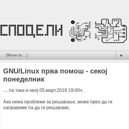
▼
GNU/Linux прва помош - секој
понеделник
… па така и овој 05.март.2018 19:00ч.
Ако нема проблеми за решавање, може прво да ги
направиме па да ги решаваме.