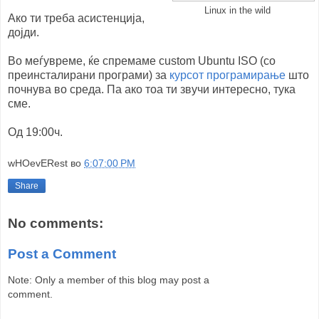
Linux in the wild
Ако ти треба асистенција,
дојди.
Во меѓувреме, ќе спремаме custom Ubuntu ISO (со
преинсталирани програми) за
курсот програмирање
што
почнува во среда. Па ако тоа ти звучи интересно, тука
сме.
Од 19:00ч.
wHOevERest
во
6:07:00 PM
Share
No comments:
Post a Comment
Note: Only a member of this blog may post a
comment.