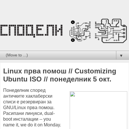
▼
Linux прва помош // Customizing
Ubuntu ISO // понеделник 5 окт.
Понеделник според
античките хаклаберски
списи е резервиран за
GNU/Linux прва помош.
Расипани линукси, dual-
boot инсталации -- you
name it, we do it on Monday.