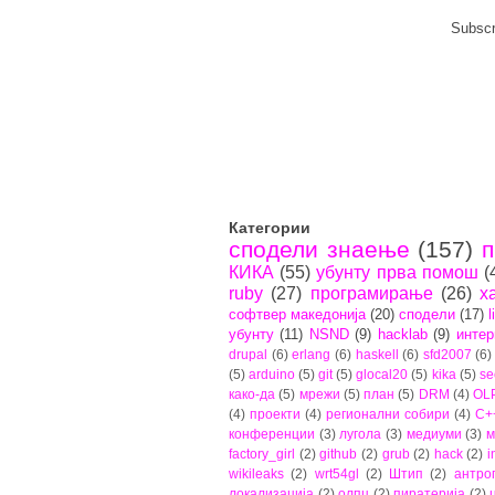
Subscr
Категории
сподели знаење
(157)
п
КИКА
(55)
убунту прва помош
(
ruby
(27)
програмирање
(26)
х
софтвер македонија
(20)
сподели
(17)
l
убунту
(11)
NSND
(9)
hacklab
(9)
интер
drupal
(6)
erlang
(6)
haskell
(6)
sfd2007
(6)
(5)
arduino
(5)
git
(5)
glocal20
(5)
kika
(5)
se
како-да
(5)
мрежи
(5)
план
(5)
DRM
(4)
OL
(4)
проекти
(4)
регионални собири
(4)
C+
конференции
(3)
лугола
(3)
медиуми
(3)
м
factory_girl
(2)
github
(2)
grub
(2)
hack
(2)
i
wikileaks
(2)
wrt54gl
(2)
Штип
(2)
антро
локализација
(2)
олпц
(2)
пиратерија
(2)