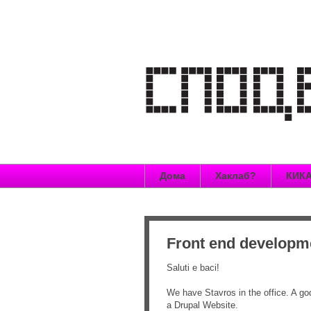
Дома
Хаклаб?
КИКА
Front end developm
Saluti e baci!
We have Stavros in the office. A go
a Drupal Website.