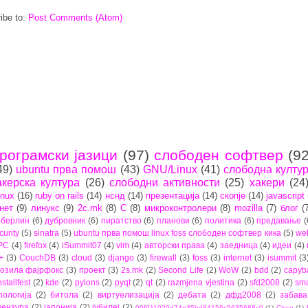
ibe to:
Post Comments (Atom)
рограмски јазици
(97)
слободен софтвер
(92
49)
ubuntu прва помош
(43)
GNU/Linux
(41)
слободна култу
акерска култура
(26)
слободни активности
(25)
хакери
(24
inux
(16)
ruby on rails
(14)
нснд
(14)
презентација
(14)
скопје
(14)
javascript
нет
(9)
линукс
(9)
2c.mk
(8)
C
(8)
микроконтролери
(8)
mozilla
(7)
блог
(
берлин
(6)
дубровник
(6)
пиратство
(6)
планови
(6)
политика
(6)
предавање
(
curity
(5)
sinatra
(5)
ubuntu прва помош linux foss слободен софтвер кика
(5)
we
PC
(4)
firefox
(4)
iSummit07
(4)
vim
(4)
авторски права
(4)
заедница
(4)
идеи
(4)
+
(3)
CouchDB
(3)
cloud
(3)
django
(3)
firewall
(3)
foss
(3)
internet
(3)
isummit
(3
озила фајрфокс
(3)
проект
(3)
2s.mk
(2)
Second Life
(2)
WoW
(2)
bdd
(2)
capyb
nstallfest
(2)
kde
(2)
pylons
(2)
pyqt
(2)
qt
(2)
razmjena vjestina
(2)
sfd2008
(2)
sma
пологија
(2)
битола
(2)
виртуелизација
(2)
дебата
(2)
дфд2008
(2)
забава
цензура
(2)
јапонија
(2)
јубилеј
(2)
09f911029d74e35bd84156c5635688c0
(1)
Cisco
(1)