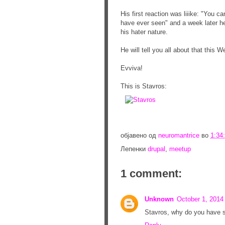
His first reaction was liiike: "You c
have ever seen" and a week later he 
his hater nature.
He will tell you all about that this
Evviva!
This is Stavros:
објавено од
neuromantrice
во
1:34
Лепенки
drupal
,
meetup
1 comment:
Unknown
October 1, 201
Stavros, why do you have s