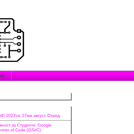
ish
D 2023та, 27ми август, Охрид
ност за Студенти: Google
mer of Code (GSoC)