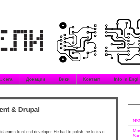
, сега
Донации
Вики
Контакт
Info in Engl
ent & Drupal
NSN
Мож
ddaeamn front end developer. He had to polish the looks of
Sum