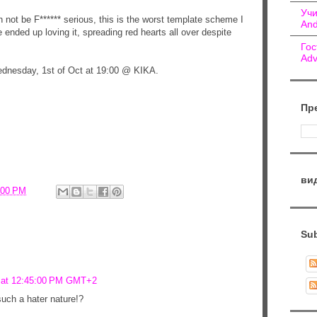
Учи
an not be F****** serious, this is the worst template scheme I
And
ended up loving it, spreading red hearts all over despite
Гос
Adv
 Wednesday, 1st of Oct at 19:00 @ KIKA.
Пр
ви
:00 PM
Sub
4 at 12:45:00 PM GMT+2
uch a hater nature!?