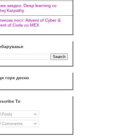
ме заедно: Deep learning со
rej Karpathy
тински пост: Advent of Cyber &
ent of Code со МЕХ
ебарување
ди горе десно
scribe To
Posts
Comments