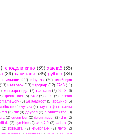
)
сподели кино
(69)
хаклаб
(65)
ра
(39)
хакирање
(35)
python
(34)
)
филмови
(22)
ruby.mk
(20)
слободен
(13)
четврток
(13)
хардвер
(12)
27c3
(11)
7)
конференција
(7)
настани
(7)
25c3
(6)
6)
приватност
(6)
24c3
(5)
CCC
(5)
android
b framework
(5)
Безбедност
(5)
ардуино
(5)
мобилни
(4)
музика
(4)
научна фантастика
)
ted
(3)
гик
(3)
друпал
(3)
е-општество
(3)
ara
(2)
cucumber
(2)
datamapper
(2)
dns
(2)
lltalk
(2)
symbian
(2)
web 2.0
(2)
webrat
(2)
(2)
извештај
(2)
киберпанк
(2)
лето
(2)
Data Retention
(1)
Hollywood
(1)
Joi Ito
(1)
MECT09