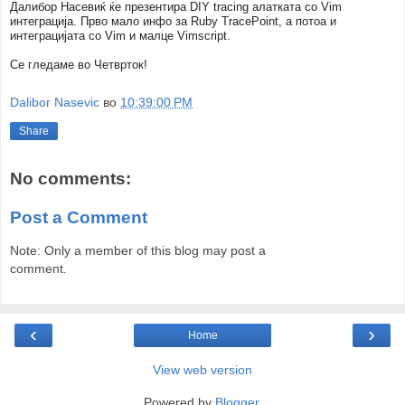
Далибор Насевиќ ќе презентира DIY tracing алатката со Vim
интеграција. Прво мало инфо за Ruby TracePoint, а потоа и
интеграцијата со Vim и малце Vimscript.
Се гледаме во Четврток!
Dalibor Nasevic
во
10:39:00 PM
Share
No comments:
Post a Comment
Note: Only a member of this blog may post a
comment.
‹
›
Home
View web version
Powered by
Blogger
.