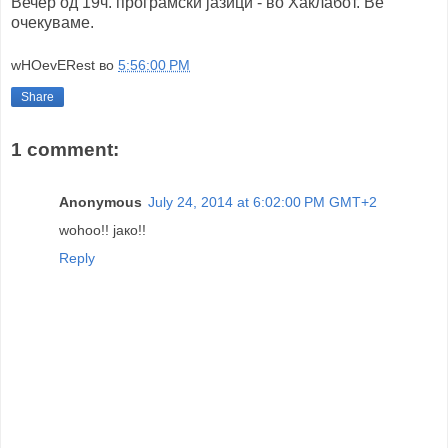
Вечер од 19ч. програмски јазици - во Хаклабот. Ве
очекуваме.
wHOevERest
во
5:56:00 PM
Share
1 comment:
Anonymous
July 24, 2014 at 6:02:00 PM GMT+2
wohoo!! јако!!
Reply