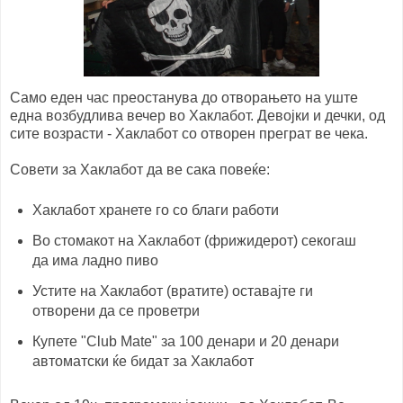
Само еден час преостанува до отворањето на уште
една возбудлива вечер во Хаклабот. Девојки и дечки, од
сите возрасти - Хаклабот со отворен преграт ве чека.
Совети за Хаклабот да ве сака повеќе:
Хаклабот хранете го со благи работи
Во стомакот на Хаклабот (фрижидерот) секогаш
да има ладно пиво
Устите на Хаклабот (вратите) оставајте ги
отворени да се проветри
Купете "Club Mate" за 100 денари и 20 денари
автоматски ќе бидат за Хаклабот