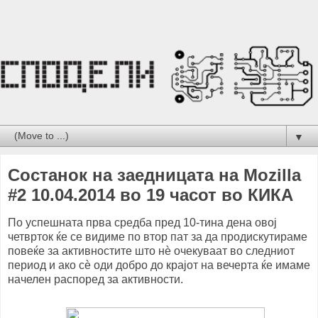
▼
Состанок на заедницата на Mozilla
#2 10.04.2014 во 19 часот во КИКА
По успешната прва средба пред 10-тина дена овој
четврток ќе се видиме по втор пат за да продискутираме
повеќе за активностите што нѐ очекуваат во следниот
период и ако сѐ оди добро до крајот на вечерта ќе имаме
начелен распоред за активности.