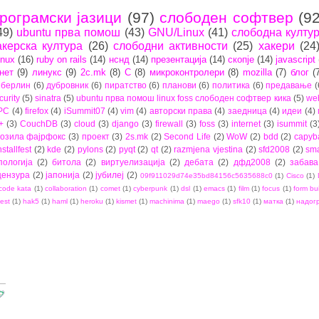
рограмски јазици
(97)
слободен софтвер
(92
49)
ubuntu прва помош
(43)
GNU/Linux
(41)
слободна култу
акерска култура
(26)
слободни активности
(25)
хакери
(24
inux
(16)
ruby on rails
(14)
нснд
(14)
презентација
(14)
скопје
(14)
javascript
нет
(9)
линукс
(9)
2c.mk
(8)
C
(8)
микроконтролери
(8)
mozilla
(7)
блог
(
берлин
(6)
дубровник
(6)
пиратство
(6)
планови
(6)
политика
(6)
предавање
(
curity
(5)
sinatra
(5)
ubuntu прва помош linux foss слободен софтвер кика
(5)
we
PC
(4)
firefox
(4)
iSummit07
(4)
vim
(4)
авторски права
(4)
заедница
(4)
идеи
(4)
+
(3)
CouchDB
(3)
cloud
(3)
django
(3)
firewall
(3)
foss
(3)
internet
(3)
isummit
(3
озила фајрфокс
(3)
проект
(3)
2s.mk
(2)
Second Life
(2)
WoW
(2)
bdd
(2)
capyb
nstallfest
(2)
kde
(2)
pylons
(2)
pyqt
(2)
qt
(2)
razmjena vjestina
(2)
sfd2008
(2)
sma
пологија
(2)
битола
(2)
виртуелизација
(2)
дебата
(2)
дфд2008
(2)
забава
цензура
(2)
јапонија
(2)
јубилеј
(2)
09f911029d74e35bd84156c5635688c0
(1)
Cisco
(1)
code kata
(1)
collaboration
(1)
comet
(1)
cyberpunk
(1)
dsl
(1)
emacs
(1)
film
(1)
focus
(1)
form bu
est
(1)
hak5
(1)
haml
(1)
heroku
(1)
kismet
(1)
machinima
(1)
maego
(1)
sfk10
(1)
матка
(1)
надог