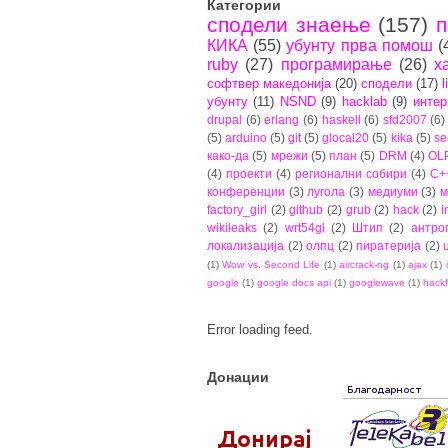
Категории
сподели знаење
(157)
п
КИКА
(55)
убунту прва помош
(
ruby
(27)
програмирање
(26)
х
софтвер македонија
(20)
сподели
(17)
l
убунту
(11)
NSND
(9)
hacklab
(9)
интер
drupal
(6)
erlang
(6)
haskell
(6)
sfd2007
(6)
(5)
arduino
(5)
git
(5)
glocal20
(5)
kika
(5)
se
како-да
(5)
мрежи
(5)
план
(5)
DRM
(4)
OL
(4)
проекти
(4)
регионални собири
(4)
C+
конференции
(3)
лугола
(3)
медиуми
(3)
м
factory_girl
(2)
github
(2)
grub
(2)
hack
(2)
i
wikileaks
(2)
wrt54gl
(2)
Штип
(2)
антро
локализација
(2)
олпц
(2)
пиратерија
(2)
(1)
Wow vs. Second Life
(1)
aircrack-ng
(1)
ajax
(1)
google
(1)
google docs api
(1)
googlewave
(1)
hackf
Error loading feed.
Донации