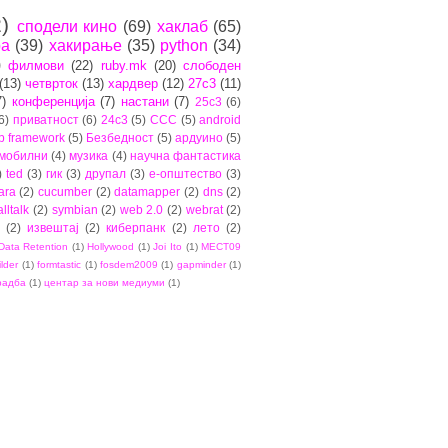
)
сподели кино
(69)
хаклаб
(65)
ра
(39)
хакирање
(35)
python
(34)
)
филмови
(22)
ruby.mk
(20)
слободен
(13)
четврток
(13)
хардвер
(12)
27c3
(11)
7)
конференција
(7)
настани
(7)
25c3
(6)
6)
приватност
(6)
24c3
(5)
CCC
(5)
android
b framework
(5)
Безбедност
(5)
ардуино
(5)
мобилни
(4)
музика
(4)
научна фантастика
)
ted
(3)
гик
(3)
друпал
(3)
е-општество
(3)
ara
(2)
cucumber
(2)
datamapper
(2)
dns
(2)
lltalk
(2)
symbian
(2)
web 2.0
(2)
webrat
(2)
(2)
извештај
(2)
киберпанк
(2)
лето
(2)
Data Retention
(1)
Hollywood
(1)
Joi Ito
(1)
MECT09
ilder
(1)
formtastic
(1)
fosdem2009
(1)
gapminder
(1)
радба
(1)
центар за нови медиуми
(1)