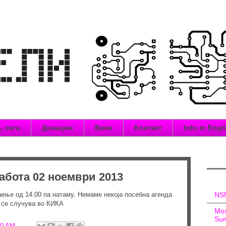
, сега
Донации
Вики
Контакт
Info in Engl
абота 02 ноември 2013
ње од 14.00 па натаму. Немаме некоја посебна агенда
NSN
о се случува во КИКА
Мож
Sum
00 AM