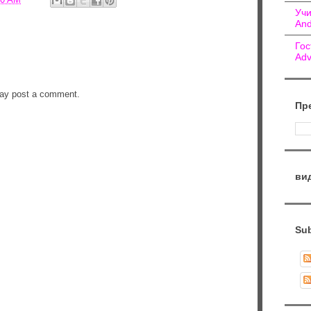
Учи
And
Гос
Adv
may post a comment.
Пр
ви
Sub