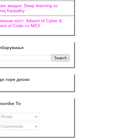
ме заедно: Deep learning со
rej Karpathy
тински пост: Advent of Cyber &
ent of Code со МЕХ
ебарување
ди горе десно
scribe To
Posts
Comments