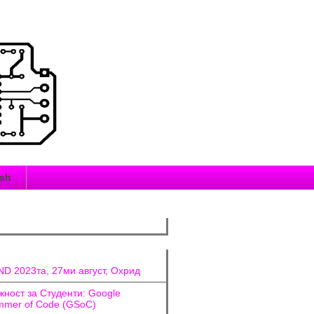
ish
D 2023та, 27ми август, Охрид
ност за Студенти: Google
mer of Code (GSoC)