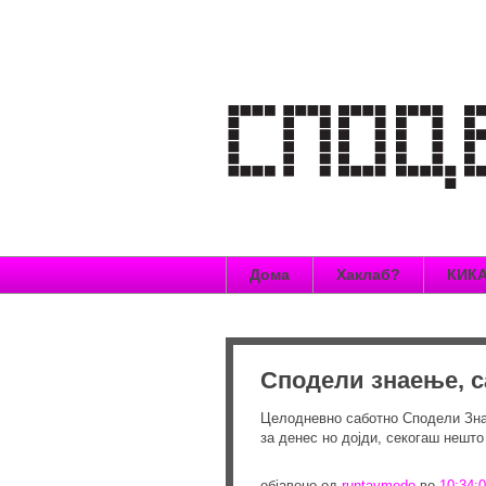
Дома
Хаклаб?
КИКА
Сподели знаење, с
Целодневно саботно Сподели Знае
за денес но дојди, секогаш нешт
објавено од
runtavmedo
во
10:34: