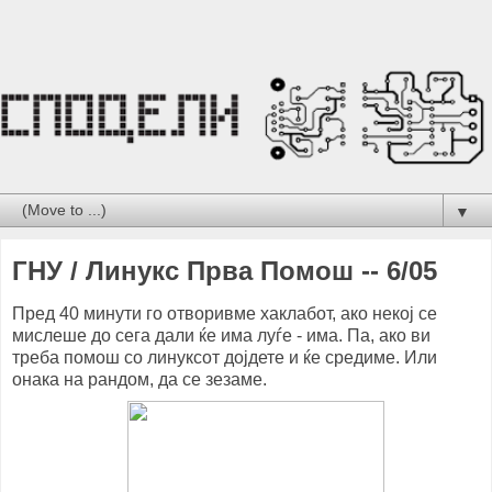
▼
ГНУ / Линукс Прва Помош -- 6/05
Пред 40 минути го отворивме хаклабот, ако некој се
мислеше до сега дали ќе има луѓе - има. Па, ако ви
треба помош со линуксот дојдете и ќе средиме. Или
онака на рандом, да се зезаме.