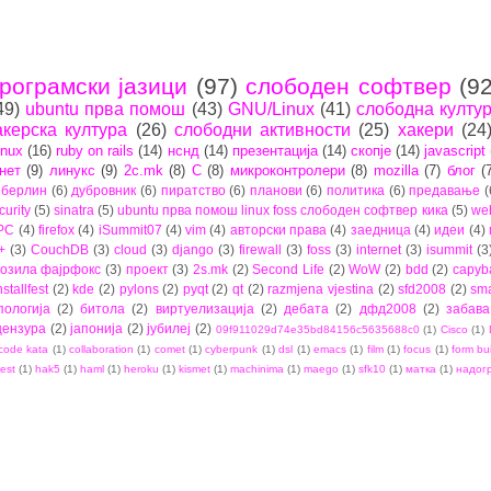
рограмски јазици
(97)
слободен софтвер
(92
49)
ubuntu прва помош
(43)
GNU/Linux
(41)
слободна култу
акерска култура
(26)
слободни активности
(25)
хакери
(24
inux
(16)
ruby on rails
(14)
нснд
(14)
презентација
(14)
скопје
(14)
javascript
нет
(9)
линукс
(9)
2c.mk
(8)
C
(8)
микроконтролери
(8)
mozilla
(7)
блог
(
берлин
(6)
дубровник
(6)
пиратство
(6)
планови
(6)
политика
(6)
предавање
(
curity
(5)
sinatra
(5)
ubuntu прва помош linux foss слободен софтвер кика
(5)
we
PC
(4)
firefox
(4)
iSummit07
(4)
vim
(4)
авторски права
(4)
заедница
(4)
идеи
(4)
+
(3)
CouchDB
(3)
cloud
(3)
django
(3)
firewall
(3)
foss
(3)
internet
(3)
isummit
(3
озила фајрфокс
(3)
проект
(3)
2s.mk
(2)
Second Life
(2)
WoW
(2)
bdd
(2)
capyb
nstallfest
(2)
kde
(2)
pylons
(2)
pyqt
(2)
qt
(2)
razmjena vjestina
(2)
sfd2008
(2)
sma
пологија
(2)
битола
(2)
виртуелизација
(2)
дебата
(2)
дфд2008
(2)
забава
цензура
(2)
јапонија
(2)
јубилеј
(2)
09f911029d74e35bd84156c5635688c0
(1)
Cisco
(1)
code kata
(1)
collaboration
(1)
comet
(1)
cyberpunk
(1)
dsl
(1)
emacs
(1)
film
(1)
focus
(1)
form bu
est
(1)
hak5
(1)
haml
(1)
heroku
(1)
kismet
(1)
machinima
(1)
maego
(1)
sfk10
(1)
матка
(1)
надог