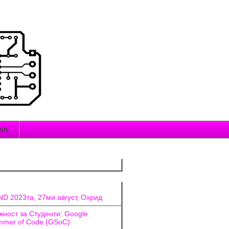
ish
D 2023та, 27ми август, Охрид
ност за Студенти: Google
mer of Code (GSoC)