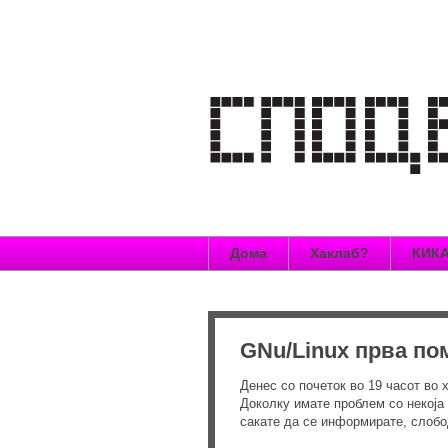
Дома
Хаклаб?
КИКА
GNu/Linux прва п
Денес со почеток во 19 часот во
Доколку имате проблем со некоја
сакате да се информирате, слобо