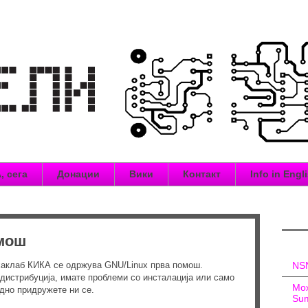
, сега
Донации
Вики
Контакт
Info in Engl
омош
 хаклаб КИКА се одржува GNU/Linux прва помош.
NSN
 дистрибуција, имате проблеми со инсталација или само
Мож
дно придружете ни се.
Sum