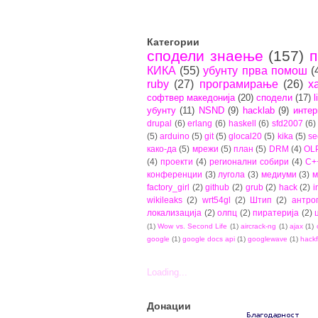
Категории
сподели знаење
(157)
п
КИКА
(55)
убунту прва помош
(
ruby
(27)
програмирање
(26)
х
софтвер македонија
(20)
сподели
(17)
l
убунту
(11)
NSND
(9)
hacklab
(9)
интер
drupal
(6)
erlang
(6)
haskell
(6)
sfd2007
(6)
(5)
arduino
(5)
git
(5)
glocal20
(5)
kika
(5)
se
како-да
(5)
мрежи
(5)
план
(5)
DRM
(4)
OL
(4)
проекти
(4)
регионални собири
(4)
C+
конференции
(3)
лугола
(3)
медиуми
(3)
м
factory_girl
(2)
github
(2)
grub
(2)
hack
(2)
i
wikileaks
(2)
wrt54gl
(2)
Штип
(2)
антро
локализација
(2)
олпц
(2)
пиратерија
(2)
(1)
Wow vs. Second Life
(1)
aircrack-ng
(1)
ajax
(1)
google
(1)
google docs api
(1)
googlewave
(1)
hackf
Loading...
Донации