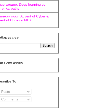
ме заедно: Deep learning со
rej Karpathy
тински пост: Advent of Cyber &
ent of Code со МЕХ
ебарување
ди горе десно
scribe To
Posts
Comments