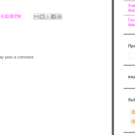
Учи
And
о
4:20:00 PM
Гос
Adv
Пр
may post a comment.
ви
Sub