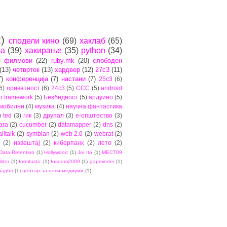
)
сподели кино
(69)
хаклаб
(65)
ра
(39)
хакирање
(35)
python
(34)
)
филмови
(22)
ruby.mk
(20)
слободен
(13)
четврток
(13)
хардвер
(12)
27c3
(11)
7)
конференција
(7)
настани
(7)
25c3
(6)
6)
приватност
(6)
24c3
(5)
CCC
(5)
android
b framework
(5)
Безбедност
(5)
ардуино
(5)
мобилни
(4)
музика
(4)
научна фантастика
)
ted
(3)
гик
(3)
друпал
(3)
е-општество
(3)
ara
(2)
cucumber
(2)
datamapper
(2)
dns
(2)
lltalk
(2)
symbian
(2)
web 2.0
(2)
webrat
(2)
(2)
извештај
(2)
киберпанк
(2)
лето
(2)
Data Retention
(1)
Hollywood
(1)
Joi Ito
(1)
MECT09
ilder
(1)
formtastic
(1)
fosdem2009
(1)
gapminder
(1)
радба
(1)
центар за нови медиуми
(1)