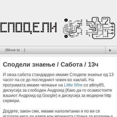
▼
Сподели знаење / Сабота / 13ч
И оваа сабота стандардно имаме Сподели знаење од 13
часот па се до последниот човек во хаклаб. На
програмата имаме чепкање на
Little Wire
со attiny85,
дискусија за слободен Андроид (Како да го осамостоите
вашиот Андроид од Google) и дискусија за модерни http
сервери.
Дојдете, закон сме, имаме наполитанки и по ви се
исплати него да идете кон мрачната страна за колачиња