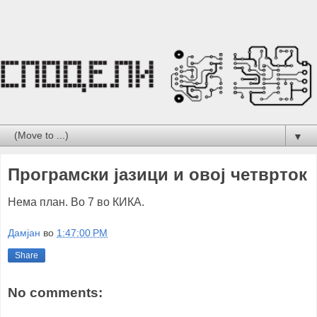
▼
Програмски јазици и овој четврток
Нема план. Во 7 во КИКА.
Дамјан
во
1:47:00 PM
Share
No comments: