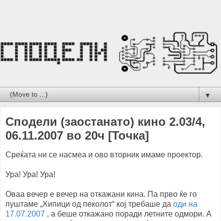
▼
Сподели (заостанато) кино 2.03/4,
06.11.2007 во 20ч [Toчка]
Среќата ни се насмеа и ово вторник имаме проектор.
Ура! Ура! Ура!
Оваа вечер е вечер на откажани кина. Па прво ќе го
пуштаме „Хипици од пеколот“ кој требаше да
оди на
17.07.2007
, а беше откажано поради летните одмори. А