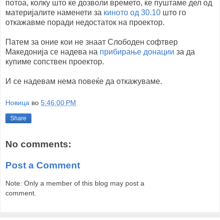
потоа, колку што ќе дозволи времето, ќе пуштаме дел од
материјалите наменети за
киното од 30.10
што го
откажавме поради недостаток на проектор.
Патем за оние кои не знаат Слободен софтвер
Македонија се надева на
прибирање донации
за да
купиме сопствен проектор.
И се надевам нема повеќе да откажуваме.
Новица
во
5:46:00 PM
Share
No comments:
Post a Comment
Note: Only a member of this blog may post a
comment.