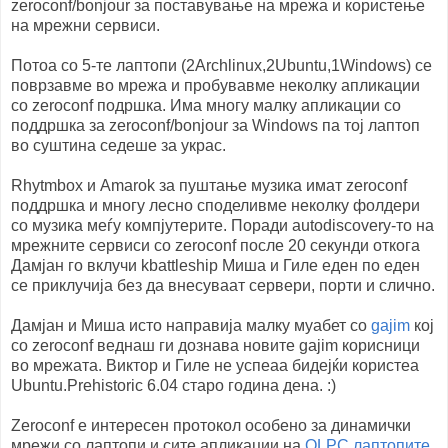
zeroconf/bonjour за поставување на мрежа и користење
на мрежни сервиси.
Потоа со 5-те лаптопи (2Archlinux,2Ubuntu,1Windows) се
поврзавме во мрежа и пробувавме неколку апликации
со zeroconf подршка. Има многу малку апликации со
поддршка за zeroconf/bonjour за Windows па тој лаптоп
во суштина седеше за украс.
Rhytmbox и Amarok за пуштање музика имат zeroconf
поддршка и многу лесно споделивме неколку фолдери
со музика меѓу компјутерите. Поради autodiscovery-то на
мрежните сервиси со zeroconf после 20 секунди откога
Дамјан го вклучи kbattleship Миша и Гиле еден по еден
се приклучија без да внесуваат сервери, порти и слично.
Дамјан и Миша исто направија малку муабет со
gajim
кој
со zeroconf веднаш ги дознава новите gajim корисници
во мрежата. Виктор и Гиле не успеаа бидејќи користеа
Ubuntu.Prehistoric 6.04 старо година дена. :)
Zeroconf е интересен протокол особено за динамички
мрежи со лаптопи и сите апликации на
OLPC лаптопите