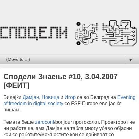
▼
Сподели Знаење #10, 3.04.2007
[ФЕИТ]
Бидејќи
Дамјан
,
Новица
и
Игор
се во Белград на
Evening
of freedom in digital society
со FSF Europe еве јас ќе
пишам.
Темата беше
zeroconf
/bonjour протоколот. Проекторот не
ни работеше, ама Дамјан на табла многу убаво објасни
кои се работите/можностите кои се добиваат со