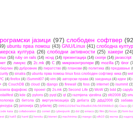
рограмски јазици
(97)
слободен софтвер
(92
49)
ubuntu прва помош
(43)
GNU/Linux
(41)
слободна култу
акерска култура
(26)
слободни активности
(25)
хакери
(24
inux
(16)
ruby on rails
(14)
нснд
(14)
презентација
(14)
скопје
(14)
javascript
нет
(9)
линукс
(9)
2c.mk
(8)
C
(8)
микроконтролери
(8)
mozilla
(7)
блог
(
берлин
(6)
дубровник
(6)
пиратство
(6)
планови
(6)
политика
(6)
предавање
(
curity
(5)
sinatra
(5)
ubuntu прва помош linux foss слободен софтвер кика
(5)
we
PC
(4)
firefox
(4)
iSummit07
(4)
vim
(4)
авторски права
(4)
заедница
(4)
идеи
(4)
+
(3)
CouchDB
(3)
cloud
(3)
django
(3)
firewall
(3)
foss
(3)
internet
(3)
isummit
(3
озила фајрфокс
(3)
проект
(3)
2s.mk
(2)
Second Life
(2)
WoW
(2)
bdd
(2)
capyb
nstallfest
(2)
kde
(2)
pylons
(2)
pyqt
(2)
qt
(2)
razmjena vjestina
(2)
sfd2008
(2)
sma
пологија
(2)
битола
(2)
виртуелизација
(2)
дебата
(2)
дфд2008
(2)
забава
цензура
(2)
јапонија
(2)
јубилеј
(2)
09f911029d74e35bd84156c5635688c0
(1)
Cisco
(1)
code kata
(1)
collaboration
(1)
comet
(1)
cyberpunk
(1)
dsl
(1)
emacs
(1)
film
(1)
focus
(1)
form bu
est
(1)
hak5
(1)
haml
(1)
heroku
(1)
kismet
(1)
machinima
(1)
maego
(1)
sfk10
(1)
матка
(1)
надог