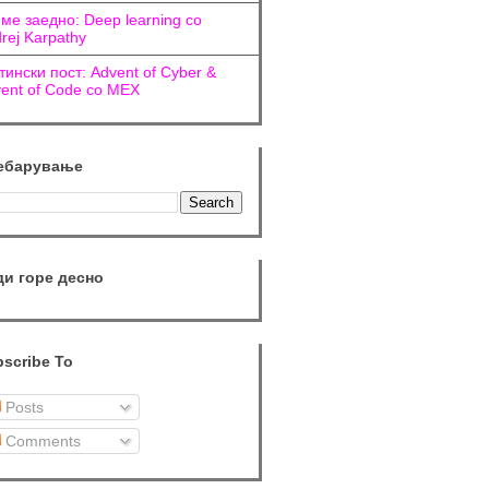
ме заедно: Deep learning со
rej Karpathy
тински пост: Advent of Cyber &
ent of Code со МЕХ
ебарување
ди горе десно
scribe To
Posts
Comments