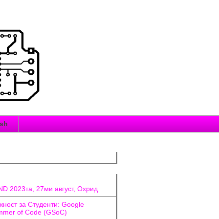
ish
D 2023та, 27ми август, Охрид
ност за Студенти: Google
mer of Code (GSoC)