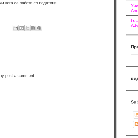
ум кога се работи со податоци.
Учи
And
Гос
Adv
Пр
may post a comment.
ви
Sub