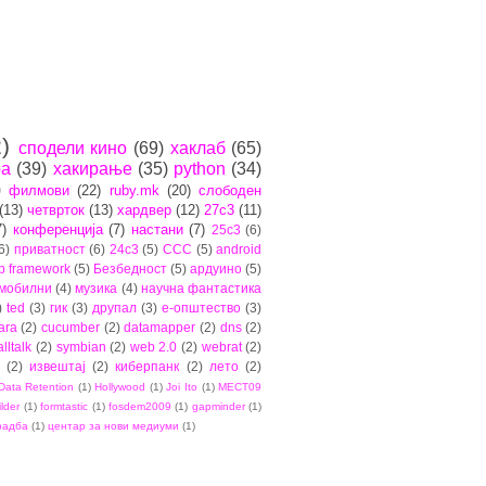
)
сподели кино
(69)
хаклаб
(65)
ра
(39)
хакирање
(35)
python
(34)
)
филмови
(22)
ruby.mk
(20)
слободен
(13)
четврток
(13)
хардвер
(12)
27c3
(11)
7)
конференција
(7)
настани
(7)
25c3
(6)
6)
приватност
(6)
24c3
(5)
CCC
(5)
android
b framework
(5)
Безбедност
(5)
ардуино
(5)
мобилни
(4)
музика
(4)
научна фантастика
)
ted
(3)
гик
(3)
друпал
(3)
е-општество
(3)
ara
(2)
cucumber
(2)
datamapper
(2)
dns
(2)
lltalk
(2)
symbian
(2)
web 2.0
(2)
webrat
(2)
(2)
извештај
(2)
киберпанк
(2)
лето
(2)
Data Retention
(1)
Hollywood
(1)
Joi Ito
(1)
MECT09
ilder
(1)
formtastic
(1)
fosdem2009
(1)
gapminder
(1)
радба
(1)
центар за нови медиуми
(1)