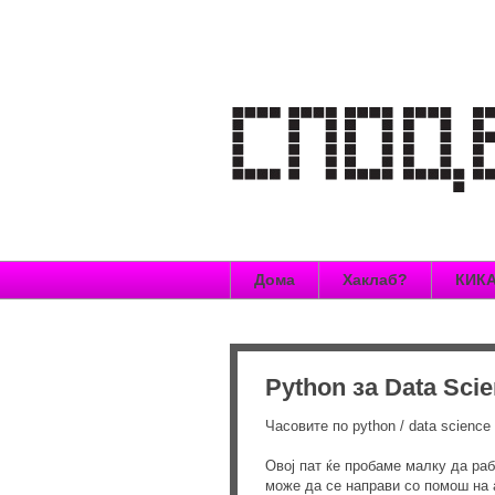
Дома
Хаклаб?
КИКА
Python за Data Scie
Часовите по python / data science
Овој пат ќе пробаме малку да ра
може да се направи со помош на а