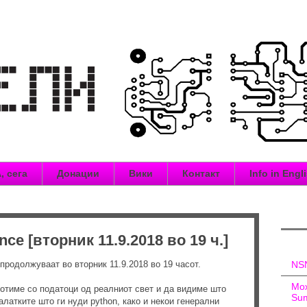
, сега
Донации
Вики
Контакт
Info in Engl
nce [вторник 11.9.2018 во 19 ч.]
 продолжуваат во вторник 11.9.2018 во 19 часот.
NSN
Мож
ботиме со податоци од реалниот свет и да видиме што
Sum
латките што ги нуди python, како и некои генерални