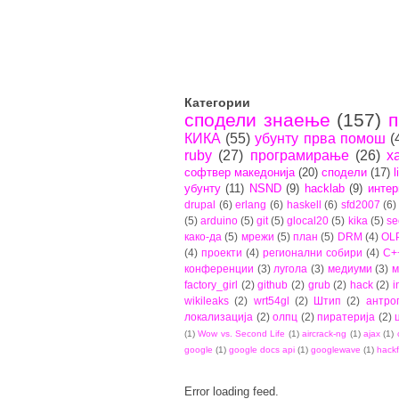
Категории
сподели знаење
(157)
п
КИКА
(55)
убунту прва помош
(
ruby
(27)
програмирање
(26)
х
софтвер македонија
(20)
сподели
(17)
l
убунту
(11)
NSND
(9)
hacklab
(9)
интер
drupal
(6)
erlang
(6)
haskell
(6)
sfd2007
(6)
(5)
arduino
(5)
git
(5)
glocal20
(5)
kika
(5)
se
како-да
(5)
мрежи
(5)
план
(5)
DRM
(4)
OL
(4)
проекти
(4)
регионални собири
(4)
C+
конференции
(3)
лугола
(3)
медиуми
(3)
м
factory_girl
(2)
github
(2)
grub
(2)
hack
(2)
i
wikileaks
(2)
wrt54gl
(2)
Штип
(2)
антро
локализација
(2)
олпц
(2)
пиратерија
(2)
(1)
Wow vs. Second Life
(1)
aircrack-ng
(1)
ajax
(1)
google
(1)
google docs api
(1)
googlewave
(1)
hackf
Error loading feed.