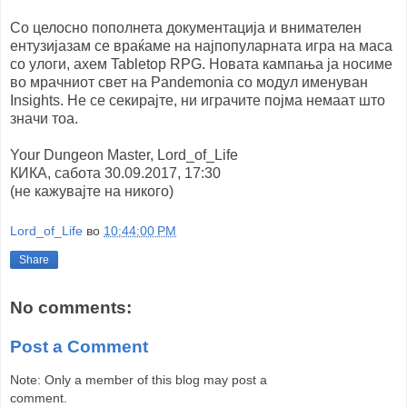
Со целосно пополнета документација и внимателен
ентузијазам се враќаме на најпопуларната игра на маса
со улоги, ахем Tabletop RPG. Новата кампања ја носиме
во мрачниот свет на Pandemonia со модул именуван
Insights. Не се секирајте, ни играчите појма немаат што
значи тоа.
Your Dungeon Master, Lord_of_Life
КИКА, сабота 30.09.2017, 17:30
(не кажувајте на никого)
Lord_of_Life
во
10:44:00 PM
Share
No comments:
Post a Comment
Note: Only a member of this blog may post a
comment.