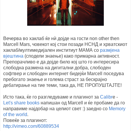
Вечерва во хаклаб ќе нѝ дојде на гости non other then
Marcell Mars, човекот кој стои позади НСНД и хрватскиот
хаклаб/мултимедијален инститиут МАМА со
размјена
вјештина
(сподели знаење) како примарна активност.
Препорачливо е да дојде било кој што го интересира
слободна размена на дигитални добра, слободен
софтвер и слободен интернет бидејќи Marcell поседува
пребогато знаење и голема страст за бескрајно
дебатирање на тие теми, така да, НЕ ПРОПУШТАЈТЕ!
Исто така, ќе го разгледуваме и плагинот за
Calibr
e -
Let's share books
напишан од Marcell и ќе пробаме да го
направиме најдобар на целиот свет :) заедно со
Memory
of the world
.
Повеќе за плагинот:
http://vimeo.com/60889534