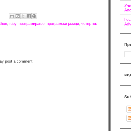
Учи
And
Гос
thon
,
ruby
,
програмирање
,
програмски јазици
,
четврток
Adv
Пр
may post a comment.
ви
Sub