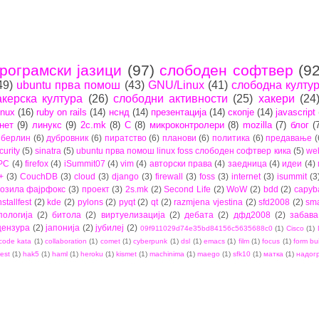
рограмски јазици
(97)
слободен софтвер
(92
49)
ubuntu прва помош
(43)
GNU/Linux
(41)
слободна култу
акерска култура
(26)
слободни активности
(25)
хакери
(24
inux
(16)
ruby on rails
(14)
нснд
(14)
презентација
(14)
скопје
(14)
javascript
нет
(9)
линукс
(9)
2c.mk
(8)
C
(8)
микроконтролери
(8)
mozilla
(7)
блог
(
берлин
(6)
дубровник
(6)
пиратство
(6)
планови
(6)
политика
(6)
предавање
(
curity
(5)
sinatra
(5)
ubuntu прва помош linux foss слободен софтвер кика
(5)
we
PC
(4)
firefox
(4)
iSummit07
(4)
vim
(4)
авторски права
(4)
заедница
(4)
идеи
(4)
+
(3)
CouchDB
(3)
cloud
(3)
django
(3)
firewall
(3)
foss
(3)
internet
(3)
isummit
(3
озила фајрфокс
(3)
проект
(3)
2s.mk
(2)
Second Life
(2)
WoW
(2)
bdd
(2)
capyb
nstallfest
(2)
kde
(2)
pylons
(2)
pyqt
(2)
qt
(2)
razmjena vjestina
(2)
sfd2008
(2)
sma
пологија
(2)
битола
(2)
виртуелизација
(2)
дебата
(2)
дфд2008
(2)
забава
цензура
(2)
јапонија
(2)
јубилеј
(2)
09f911029d74e35bd84156c5635688c0
(1)
Cisco
(1)
code kata
(1)
collaboration
(1)
comet
(1)
cyberpunk
(1)
dsl
(1)
emacs
(1)
film
(1)
focus
(1)
form bu
est
(1)
hak5
(1)
haml
(1)
heroku
(1)
kismet
(1)
machinima
(1)
maego
(1)
sfk10
(1)
матка
(1)
надог