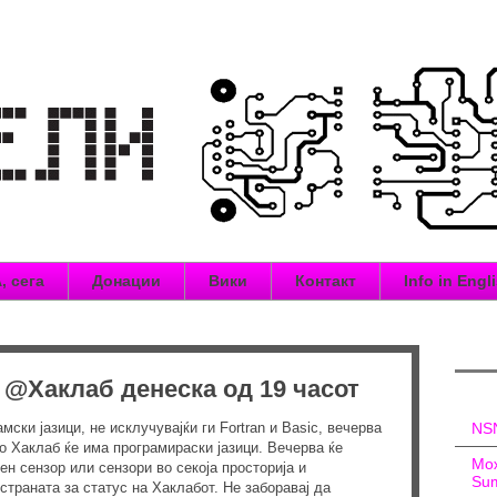
, сега
Донации
Вики
Контакт
Info in Engl
 @Хаклаб денеска од 19 часот
ски јазици, не исклучувајќи ги Fortran и Basic, вечерва
NSN
о Хаклаб ќе има програмираски јазици. Вечерва ќе
Мож
н сензор или сензори во секоја просторија и
Sum
страната за статус на Хаклабот. Не заборавај да