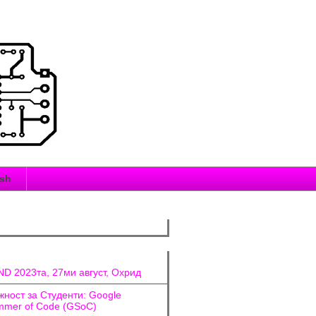
ish
D 2023та, 27ми август, Охрид
ност за Студенти: Google
mer of Code (GSoC)