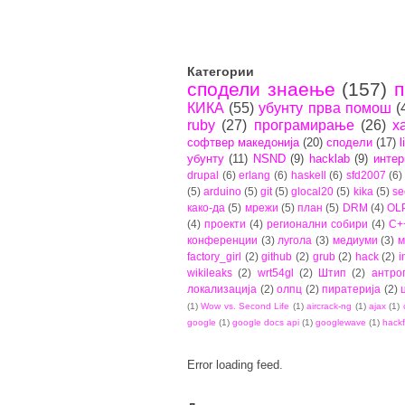
Категории
сподели знаење
(157)
п
КИКА
(55)
убунту прва помош
(
ruby
(27)
програмирање
(26)
х
софтвер македонија
(20)
сподели
(17)
l
убунту
(11)
NSND
(9)
hacklab
(9)
интер
drupal
(6)
erlang
(6)
haskell
(6)
sfd2007
(6)
(5)
arduino
(5)
git
(5)
glocal20
(5)
kika
(5)
se
како-да
(5)
мрежи
(5)
план
(5)
DRM
(4)
OL
(4)
проекти
(4)
регионални собири
(4)
C+
конференции
(3)
лугола
(3)
медиуми
(3)
м
factory_girl
(2)
github
(2)
grub
(2)
hack
(2)
i
wikileaks
(2)
wrt54gl
(2)
Штип
(2)
антро
локализација
(2)
олпц
(2)
пиратерија
(2)
(1)
Wow vs. Second Life
(1)
aircrack-ng
(1)
ajax
(1)
google
(1)
google docs api
(1)
googlewave
(1)
hackf
Error loading feed.