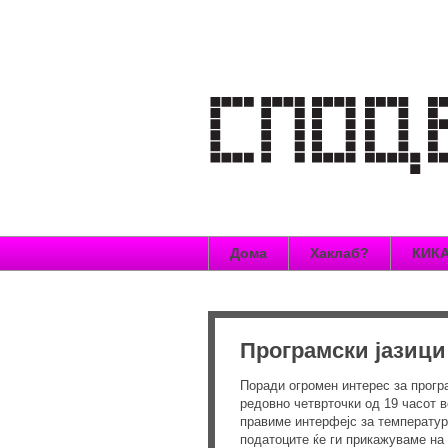
Дома
Хаклаб?
КИКА
Програмски јазици
Поради огромен интерес за програм
редовно четврточки од 19 часот в
правиме интерфејс за температуре
податоците ќе ги прикажуваме на 