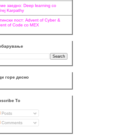
ме заедно: Deep learning со
rej Karpathy
тински пост: Advent of Cyber &
ent of Code со МЕХ
ебарување
ди горе десно
scribe To
Posts
Comments