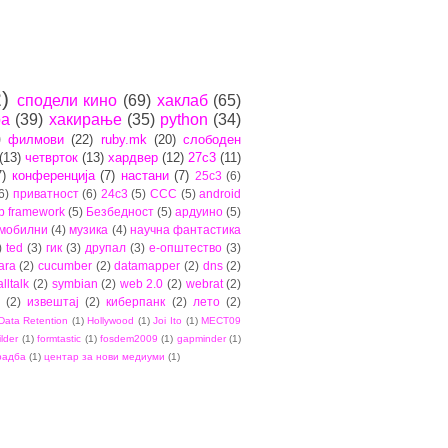
)
сподели кино
(69)
хаклаб
(65)
ра
(39)
хакирање
(35)
python
(34)
)
филмови
(22)
ruby.mk
(20)
слободен
(13)
четврток
(13)
хардвер
(12)
27c3
(11)
7)
конференција
(7)
настани
(7)
25c3
(6)
6)
приватност
(6)
24c3
(5)
CCC
(5)
android
b framework
(5)
Безбедност
(5)
ардуино
(5)
мобилни
(4)
музика
(4)
научна фантастика
)
ted
(3)
гик
(3)
друпал
(3)
е-општество
(3)
ara
(2)
cucumber
(2)
datamapper
(2)
dns
(2)
lltalk
(2)
symbian
(2)
web 2.0
(2)
webrat
(2)
(2)
извештај
(2)
киберпанк
(2)
лето
(2)
Data Retention
(1)
Hollywood
(1)
Joi Ito
(1)
MECT09
ilder
(1)
formtastic
(1)
fosdem2009
(1)
gapminder
(1)
радба
(1)
центар за нови медиуми
(1)