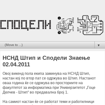
▼
НСНД Штип и Сподели Знаење
02.04.2011
Овој викенд пола екипа заминува на НСНД Штип,
настан кој по втор пат се одржува во Штип. Настанот
оваа година ќе се одржува во просториите на
факултетот за информатика при Универзитетот „Гоце
Делчев - Штип“ во предавална број 1.
На самиот настан ќе се работат теми и работилници