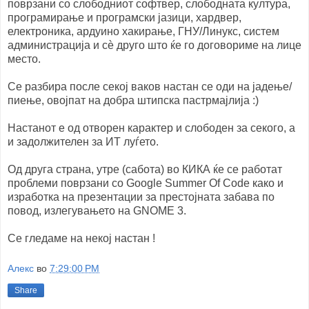
поврзани со слободниот софтвер, слободната култура,
програмирање и програмски јазици, хардвер,
електроника, ардуино хакирање, ГНУ/Линукс, систем
администрација и сѐ друго што ќе го договориме на лице
место.
Се разбира после секој ваков настан се оди на јадење/
пиење, овојпат на добра штипска пастрмајлија :)
Настанот е од отворен карактер и слободен за секого, а
и задолжителен за ИТ луѓето.
Од друга страна, утре (сабота) во КИКА ќе се работат
проблеми поврзани со Google Summer Of Code како и
изработка на презентации за престојната забава по
повод, излегувањето на GNOME 3.
Се гледаме на некој настан !
Алекс
во
7:29:00 PM
Share