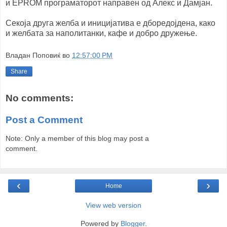
и EPROM програматорот направен од Алекс и Дамјан.
Секоја друга желба и иницијатива е дборедојдена, како
и желбата за наполитанки, кафе и добро дружење.
Владан Поповиќ
во
12:57:00 PM
Share
No comments:
Post a Comment
Note: Only a member of this blog may post a
comment.
‹
›
Home
View web version
Powered by
Blogger
.