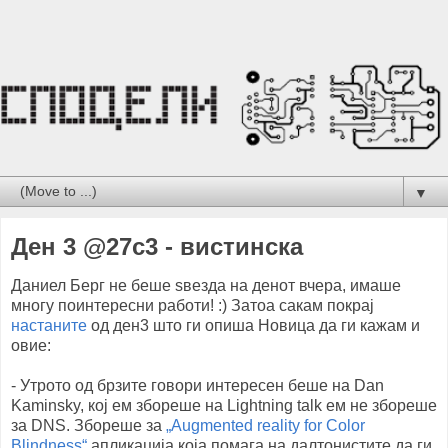
▼
Ден 3 @27c3 - вистинска
Даниел Берг не беше ѕвезда на денот вчера, имаше
многу поинтересни работи! :) Затоа сакам покрај
настаните
од ден3 што ги опиша Новица да ги кажам и
овие:
- Утрото од брзите говори интересен беше на Dan
Kaminsky, кој ем збореше на Lightning talk ем не збореше
за DNS. Збореше за
„Augmented reality for Color
Blindness“
апликација која помага на далтонистите да ги