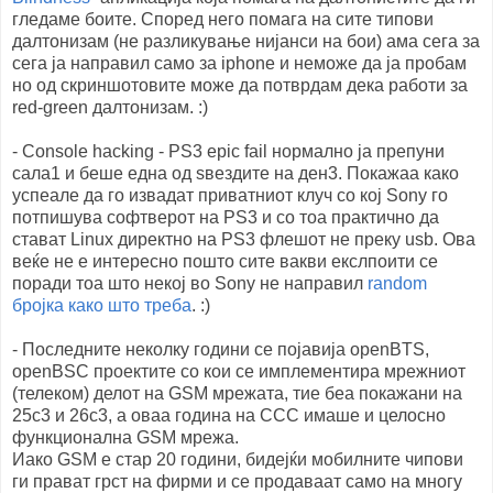
гледаме боите. Според него помага на сите типови
далтонизам (не разликување нијанси на бои) ама сега за
сега ја направил само за iphone и неможе да ја пробам
но од скриншотовите може да потврдам дека работи за
red-green далтонизам. :)
- Console hacking - PS3 epic fail нормално ја препуни
сала1 и беше една од ѕвездите на ден3. Покажаа како
успеале да го извадат приватниот клуч со кој Sony го
потпишува софтверот на PS3 и со тоа практично да
стават Linux директно на PS3 флешот не преку usb. Ова
веќе не е интересно пошто сите вакви екслпоити се
поради тоа што некој во Sony не направил
random
бројка како што треба
. :)
- Последните неколку години се појавија openBTS,
openBSC проектите со кои се имплементира мрежниот
(телеком) делот на GSM мрежата, тие беа покажани на
25c3 и 26c3, а оваа година на CCC имаше и целосно
функционална GSM мрежa.
Иако GSM е стар 20 години, бидејќи мобилните чипови
ги прават грст на фирми и се продаваат само на многу