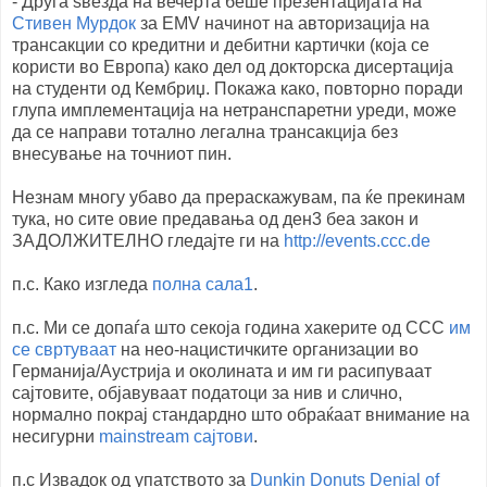
- Друга ѕвезда на вечерта беше презентацијата на
Стивен Мурдок
за EMV начинот на авторизација на
трансакции со кредитни и дебитни картички (која се
користи во Европа) како дел од докторска дисертација
на студенти од Кембриџ. Покажа како, повторно поради
глупа имплементација на нетранспаретни уреди, може
да се направи тотално легална трансакција без
внесување на точниот пин.
Незнам многу убаво да прераскажувам, па ќе прекинам
тука, но сите овие предавања од ден3 беа закон и
ЗАДОЛЖИТЕЛНО гледајте ги на
http://events.ccc.de
п.с. Како изгледа
полна сала1
.
п.с. Ми се допаѓа што секоја година хакерите од CCC
им
се свртуваат
на нео-нацистичките организации во
Германија/Аустрија и околината и им ги расипуваат
сајтовите, објавуваат податоци за нив и слично,
нормално покрај стандардно што обраќаат внимание на
несигурни
mainstream сајтови
.
п.с Извадок од упатството за
Dunkin Donuts Denial of