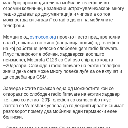
мал број производители на мобилни телефони во
огромни количини, независни истражувачи/хакери многу
тешко доаѓаат до документација и чипови а со тоа
можност да си „играат“ со radio делот на мобилните
телефони.
Момците од
osmocon.org
проектот, исто пред преполна
сала1, покажаа во живо (направија повик) од телефон
на кој работеше целосно слободен gsm radio firmware.
Плус телефонот е обичен, хардверски воопшто
неизменет, Motorola C123 со Calipso chip што кошта
~20долари. Слободен radio firmware на ефтин телефон
значи дека сега може многу повеќе луѓе да се вклучат и
да се дебагира GSM.
Завчера истите покажаа една од можностите кои се
отвораат со слободен radio firmware на ефтин хардвер
т.е. како со истиот 20$ телефон со osmoconbb плус
лаптоп со Wireshark успеаа да го декриптираат и снимат
разговорот помеѓу два мобилни еден германски еден
белгиски.