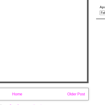
Ар
Home
Older Post