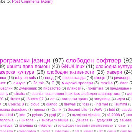
ibe to:
Post Comments (Atom)
рограмски јазици
(97)
слободен софтвер
(92
49)
ubuntu прва помош
(43)
GNU/Linux
(41)
слободна култу
акерска култура
(26)
слободни активности
(25)
хакери
(24
inux
(16)
ruby on rails
(14)
нснд
(14)
презентација
(14)
скопје
(14)
javascript
нет
(9)
линукс
(9)
2c.mk
(8)
C
(8)
микроконтролери
(8)
mozilla
(7)
блог
(
берлин
(6)
дубровник
(6)
пиратство
(6)
планови
(6)
политика
(6)
предавање
(
curity
(5)
sinatra
(5)
ubuntu прва помош linux foss слободен софтвер кика
(5)
we
PC
(4)
firefox
(4)
iSummit07
(4)
vim
(4)
авторски права
(4)
заедница
(4)
идеи
(4)
+
(3)
CouchDB
(3)
cloud
(3)
django
(3)
firewall
(3)
foss
(3)
internet
(3)
isummit
(3
озила фајрфокс
(3)
проект
(3)
2s.mk
(2)
Second Life
(2)
WoW
(2)
bdd
(2)
capyb
nstallfest
(2)
kde
(2)
pylons
(2)
pyqt
(2)
qt
(2)
razmjena vjestina
(2)
sfd2008
(2)
sma
пологија
(2)
битола
(2)
виртуелизација
(2)
дебата
(2)
дфд2008
(2)
забава
цензура
(2)
јапонија
(2)
јубилеј
(2)
09f911029d74e35bd84156c5635688c0
(1)
Cisco
(1)
code kata
(1)
collaboration
(1)
comet
(1)
cyberpunk
(1)
dsl
(1)
emacs
(1)
film
(1)
focus
(1)
form bu