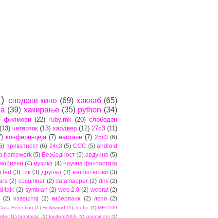
)
сподели кино
(69)
хаклаб
(65)
ра
(39)
хакирање
(35)
python
(34)
)
филмови
(22)
ruby.mk
(20)
слободен
(13)
четврток
(13)
хардвер
(12)
27c3
(11)
7)
конференција
(7)
настани
(7)
25c3
(6)
6)
приватност
(6)
24c3
(5)
CCC
(5)
android
b framework
(5)
Безбедност
(5)
ардуино
(5)
мобилни
(4)
музика
(4)
научна фантастика
)
ted
(3)
гик
(3)
друпал
(3)
е-општество
(3)
ara
(2)
cucumber
(2)
datamapper
(2)
dns
(2)
lltalk
(2)
symbian
(2)
web 2.0
(2)
webrat
(2)
(2)
извештај
(2)
киберпанк
(2)
лето
(2)
Data Retention
(1)
Hollywood
(1)
Joi Ito
(1)
MECT09
ilder
(1)
formtastic
(1)
fosdem2009
(1)
gapminder
(1)