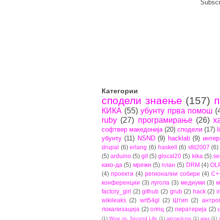
Subscr
Категории
сподели знаење
(157)
п
КИКА
(55)
убунту прва помош
(
ruby
(27)
програмирање
(26)
х
софтвер македонија
(20)
сподели
(17)
l
убунту
(11)
NSND
(9)
hacklab
(9)
интер
drupal
(6)
erlang
(6)
haskell
(6)
sfd2007
(6)
(5)
arduino
(5)
git
(5)
glocal20
(5)
kika
(5)
se
како-да
(5)
мрежи
(5)
план
(5)
DRM
(4)
OL
(4)
проекти
(4)
регионални собири
(4)
C+
конференции
(3)
лугола
(3)
медиуми
(3)
м
factory_girl
(2)
github
(2)
grub
(2)
hack
(2)
i
wikileaks
(2)
wrt54gl
(2)
Штип
(2)
антро
локализација
(2)
олпц
(2)
пиратерија
(2)
(1)
Wow vs. Second Life
(1)
aircrack-ng
(1)
ajax
(1)