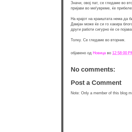
Значи, овој пат, се гледаме во вт
пријави во меѓувреме, ќе прибеле
На крајот на краиштата нема да 
Дамјан може ќе си го хакира блог
други работи сигурно ќе се појава
Толку. Се гледаме во вторник.
објавено од
Новица
во
12:58:00 P
No comments:
Post a Comment
Note: Only a member of this blog 