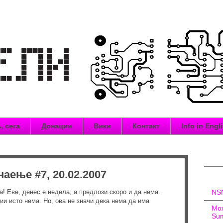
, сега
Донации
Вики
Контакт
Info in Engl
аење #7, 20.02.2007
! Еве, денес е недела, а предлози скоро и да нема.
NSN
и исто нема. Но, ова не значи дека нема да има
Мож
Sum