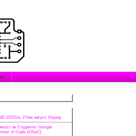
ish
D 2023та, 27ми август, Охрид
ност за Студенти: Google
mer of Code (GSoC)