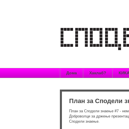
Дома
Хаклаб?
КИКА
План за Сподели зн
План за Сподели знаење #7 - нема
Доброволци за држење презентаци
Сподели знаење.