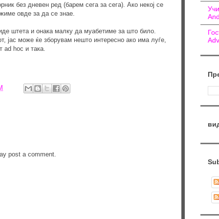
орник без дневен ред (барем сега за сега). Ако некој се
Учи
жиме овде за да се знае.
And
биде штета и онака малку да муабетиме за што било.
Гос
от, јас може ќе зборувам нешто интересно ако има луѓе,
Adv
т ad hoc и така.
Пр
M
ви
may post a comment.
Sub