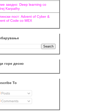
ме заедно: Deep learning со
rej Karpathy
тински пост: Advent of Cyber &
ent of Code со МЕХ
ебарување
ди горе десно
scribe To
Posts
Comments