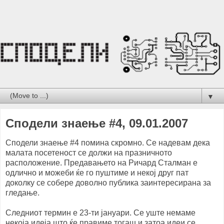
▼
Сподели знаење #4, 09.01.2007
Сподели знаење #4 помина скромно. Се надевам дека
малата посетеност се должи на празничното
расположение. Предавањето на Ричард Сталман е
одлично и можеби ќе го пуштиме и некој друг пат
доколку се собере доволно публика заинтересирана за
гледање.
Следниот термин е 23-ти јануари. Се уште немаме
некоја идеја што ќе правиме тогаш и затоа идеи се