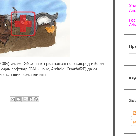
Учи
And
Гос
Adv
Пр
9:00ч) имаме GNU/Linux прва помош по распоред и ќе им
боден софтвер (GNU/Linux, Android, OpenWRT) да се
инсталации, команди итн.
ви
Sub