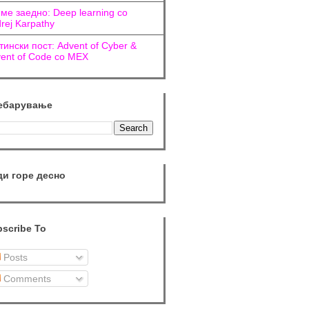
ме заедно: Deep learning со
rej Karpathy
тински пост: Advent of Cyber &
ent of Code со МЕХ
ебарување
ди горе десно
scribe To
Posts
Comments