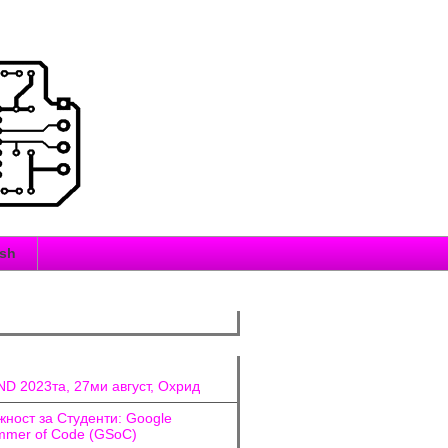
ish
D 2023та, 27ми август, Охрид
ност за Студенти: Google
mer of Code (GSoC)