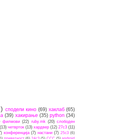
)
сподели кино
(69)
хаклаб
(65)
ра
(39)
хакирање
(35)
python
(34)
)
филмови
(22)
ruby.mk
(20)
слободен
(13)
четврток
(13)
хардвер
(12)
27c3
(11)
7)
конференција
(7)
настани
(7)
25c3
(6)
6)
приватност
(6)
24c3
(5)
CCC
(5)
android