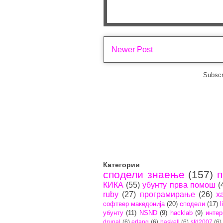
Newer Post
Subscr
Категории
сподели знаење
(157)
п
КИКА
(55)
убунту прва помош
(
ruby
(27)
програмирање
(26)
х
софтвер македонија
(20)
сподели
(17)
l
убунту
(11)
NSND
(9)
hacklab
(9)
интер
drupal
(6)
erlang
(6)
haskell
(6)
sfd2007
(6)