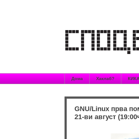
Дома
Хаклаб?
КИКА
GNU/Linux прва по
21-ви август (19:00