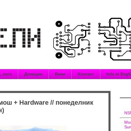
, сега
Донации
Вики
Контакт
Info in Engl
мош + Hardware // понеделник
ч)
NSN
Мож
Sum