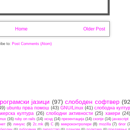
Home
Older Post
ibe to:
Post Comments (Atom)
рограмски јазици
(97)
слободен софтвер
(92
49)
ubuntu прва помош
(43)
GNU/Linux
(41)
слободна култу
акерска култура
(26)
слободни активности
(25)
хакери
(24
inux
(16)
ruby on rails
(14)
нснд
(14)
презентација
(14)
скопје
(14)
javascript
нет
(9)
линукс
(9)
2c.mk
(8)
C
(8)
микроконтролери
(8)
mozilla
(7)
блог
(
берлин
(6)
дубровник
(6)
пиратство
(6)
планови
(6)
политика
(6)
предавање
(