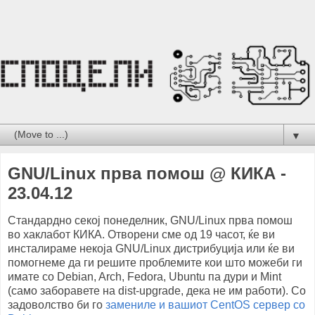
▼
GNU/Linux прва помош @ КИКА -
23.04.12
Стандардно секој понеделник, GNU/Linux прва помош
во хаклабот КИКА. Отворени сме од 19 часот, ќе ви
инсталираме некоја GNU/Linux дистрибуција или ќе ви
помогнеме да ги решите проблемите кои што можеби ги
имате со Debian, Arch, Fedora, Ubuntu па дури и Mint
(само заборавете на dist-upgrade, дека не им работи). Со
задоволство би го
замениле и вашиот CentOS сервер со