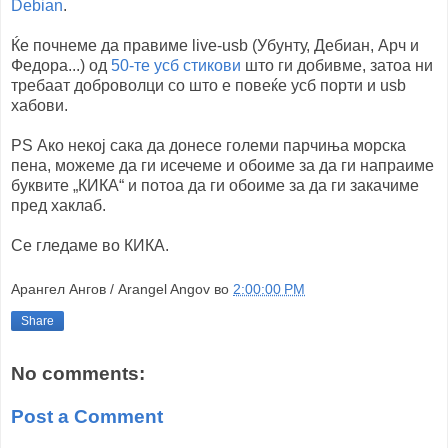
Debian
.
Ќе почнеме да правиме live-usb (Убунту, Дебиан, Арч и
Федора...) од
50-те усб стикови
што ги добивме, затоа ни
требаат доброволци со што е повеќе усб порти и usb
хабови.
PS Ако некој сака да донесе големи парчиња морска
пена, можеме да ги исечеме и обоиме за да ги напраиме
буквите „КИКА“ и потоа да ги обоиме за да ги закачиме
пред хаклаб.
Се гледаме во КИКА.
Арангел Ангов / Arangel Angov
во
2:00:00 PM
Share
No comments:
Post a Comment